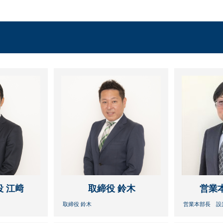
 江﨑
取締役 鈴木
営業
取締役 鈴木
営業本部長 設