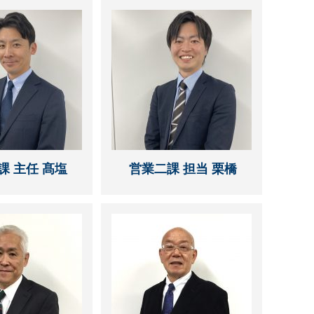
課 主任 髙塩
営業二課 担当 栗橋